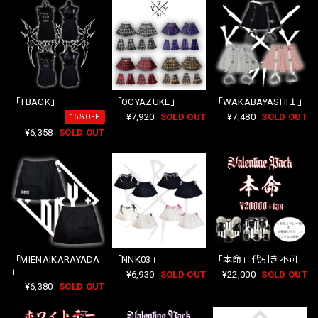
「TBACK」
「OCYAZUKE」
「WAKABAYASHI１」
¥7,920
SOLD OUT
¥7,480
SOLD OUT
15%OFF
¥6,358
SOLD OUT
「MIENAIKARAYADA
「NNK03」
「本命」代引き不可
」
¥6,930
SOLD OUT
¥22,000
SOLD OUT
¥6,380
SOLD OUT