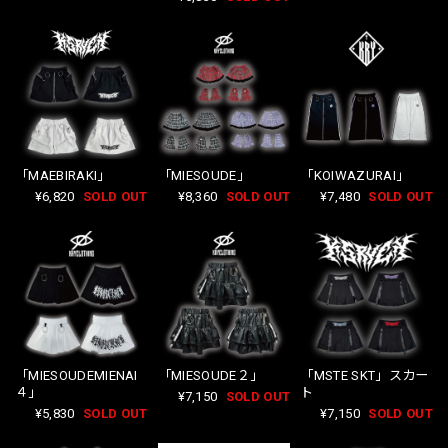
「MAEBIRAKI」
「MIESOUDE」
「KOIWAZURAI」
¥6,820
SOLD OUT
¥8,360
SOLD OUT
¥7,480
SOLD OUT
「MIESOUDEMIENAI
「MIESOUDE２」
「MSTE SKT」スカー
４」
ト
¥7,150
SOLD OUT
¥5,830
SOLD OUT
¥7,150
SOLD OUT