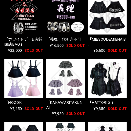
「ホワイトデー&店舗
「義理」代引き不可
「MIESOUDEMIENAI3
閉店BAG」
」
¥16,500
SOLD OUT
¥22,000
SOLD OUT
¥6,600
SOLD OUT
「NOZOKI」
「KAKAWARITAKUN
「HATTORI２」
AI」
¥7,150
SOLD OUT
¥9,350
SOLD OUT
¥7,920
SOLD OUT