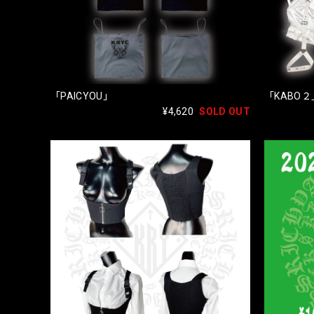
「PAICYOU」
「KABO２
¥4,620
SOLD OUT