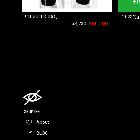
「RUZUFUKURO」
「2023竹
¥4,730
SOLD OUT
SHOP INFO
About
BLOG