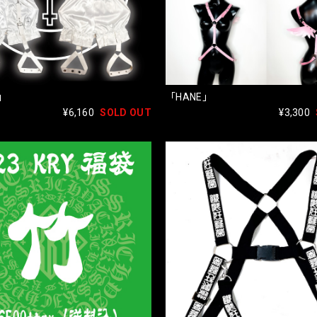
」
「HANE」
¥6,160
SOLD OUT
¥3,300