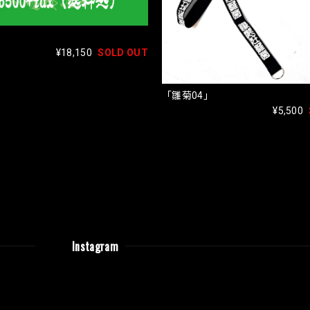
」
¥18,150
SOLD OUT
「雛菊04」
¥5,500
Instagram