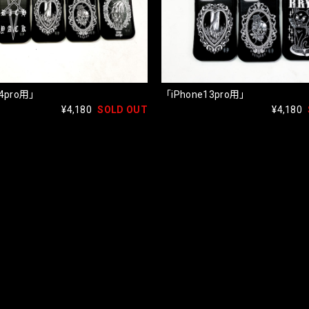
14pro用」
「iPhone13pro用」
¥4,180
SOLD OUT
¥4,180