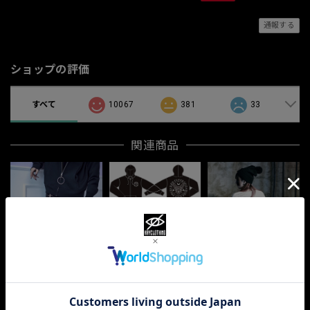
通報する
ショップの評価
すべて
10067
381
33
関連商品
「BOLT.PK」
¥7,344
コアチョコカラー
「FOURSTAR」
「KURINUKI３」
¥7,200
¥4,104