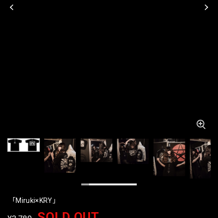
「Miruki×KRY」
SOLD OUT