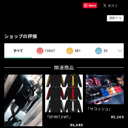
Save
通報する
ショップの評価
すべて
10067
381
33
関連商品
「サコッシュ」
「SPIRIT.SWT」
¥3,240
¥6,480