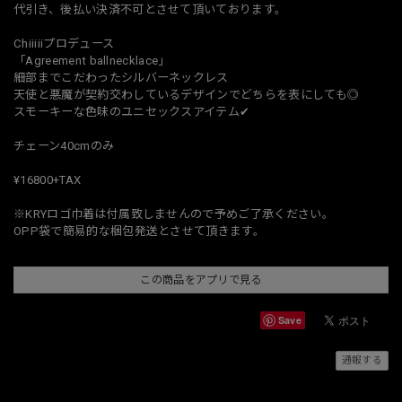
代引き、後払い決済不可とさせて頂いております。
Chiiiiiプロデュース
「Agreement ballnecklace」
細部までこだわったシルバーネックレス
天使と悪魔が契約交わしているデザインでどちらを表にしても◎
スモーキーな色味のユニセックスアイテム✔︎
チェーン40cmのみ
¥16800+TAX
※KRYロゴ巾着は付属致しませんので予めご了承ください。
OPP袋で簡易的な梱包発送とさせて頂きます。
この商品をアプリで見る
Save
通報する