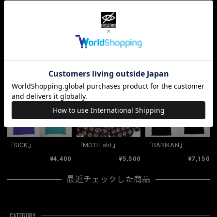
ショップの評価
すべて
10067
381
33
関連商品
「SICK」
「MOTH sht」
「BARIKAN」
¥4,400
¥5,500
¥7,150
最近チェックした商品
CATEGORY