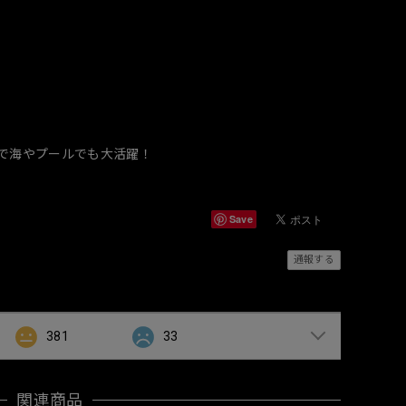
で海やプールでも大活躍！
Save
通報する
381
33
関連商品