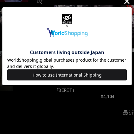
「Chi
ツ
「BERET」
¥4,104
最