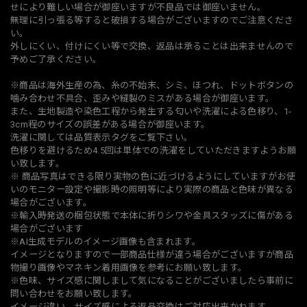
せにより難しい場合が御座いますが不良品では御座いません。
無理に引っ張る等すると破損する場合がございますのでご注意くださ
い。
外しにくい、付けにくい等で交換、返品は承ることは出来ませんので
予めご了承ください。
※商品は海外生産の為、糸の不始末、シミ、ほつれ、ドットボタンの
噛み合わせ不具合、歪みや縫製のミスがある場合が御座います。
また、生地製造や染色工程から発生する匂いや洗濯による色移り、1-
3cm程のサイズの誤差がある場合が御座います。
洗濯に関しては品質表示タグをご覧下さい。
色移りを避けるため4.5回は単体での洗濯をしていただきますようお願
い致します。
※ 商品写真はできる限り実物の色に近づけるようにしていますがお使
いのモニター設定や撮影時の照明等により実際の商品と色味が異なる
場合がございます。
※輸入時発送の梱包状態で本体に折りシワや金具スタッズに傷がある
場合がございます
※AI生成モデルのイメージ画像も含まれます。
イメージとなりますので一部商品仕様が違う場合がございますが商品
物撮り画像やマネキン着用画像を参考にお願い致します。
※色味、サイズ感に関しまして気になることがございましたら事前に
問い合わせをお願い致します。
イメージ違い、サイズ感による返品交換はご対応出来かねます。