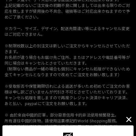
上記記載のないご注文後の初期不良に関しましては出来る限りのご対
応を致しますが使用後の不具合、破損等はご対応出来かねますので予
めご了承ください。
※カラー、サイズ、デザイン、配送先間違い等によるキャンセル変更
はご対応できません。
※制限枚数以上の別注文は新しいご注文からキャンセルさせていただ
きます。
お名前が違う場合もお届け先ご住所、またはアドレスや電話番号等が
同じ場合はキャンセルとさせていただきます。
（制限ない商品が一緒の場合も個別にキャンセル処理ができないため
全てキャンセルとなりますので改めてご注文をお願い致します）
※受取拒否や保管期限切れによる返送が多いため初めてご注文のお客
様は申し訳ございませんが代引き不可とさせていただいております。
キャンセル処理を致しますので再度クレジット決済かキャリア決済、
あと払い、paypalにて注文をお願い致します。
※ 由於來自中國的訂單，部分惡意信用卡的非法使用頻繁發生。
所有運往中國的貨物，請使用這裏標記的World Shopping服務。
我們很遺憾地通知您，透過其他貿易代理下的所有訂單將被取消。
由於部分惡意訂單，給中國顧客帶來了不便，對此深表歉意，敬請諒