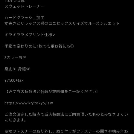
10オンス厚
スウェットトレーナー
ハードクラッシュ加工
丈夫さとリラックス感のユニセックスサイズでルーズシルエット
キラキララメプリント仕様✔︎
季節の変わりめに1枚でも重ね着にも◎
3カラー展開
身丈81 身幅68
¥7500+tax
【必ず当店特商法と各商品説明欄をご一読ください】
https://www.kry.tokyo/law
ご注文確定した時点で当店特商法にご同意頂いたものとみなさせてい
ただきます。
※袖ファスナーの取り外し、取り付けがファスナーの固さや噛み合わ