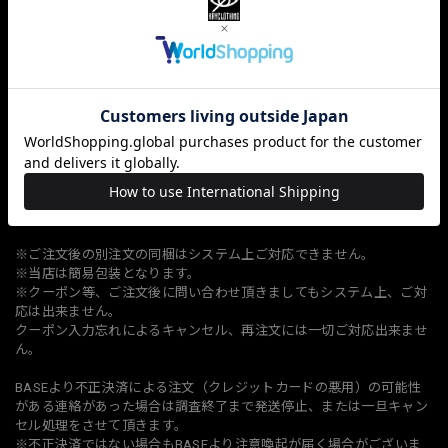
解。
如果您通过 PAYPAL 付款，我们可以运送到您指定的代理商或贸易公
司。
订购数量超过限量时，从新订单开始进行取消处理。
※何度もキャンセル、保管切れ返還、ご注文確定後の変更依頼、業務
に支障が出る問い合わせ、名前や電話番号を変え何点も購入しようと
する等、転売目的と当店が判断した場合、異常な複数ご注文等繰り返
しされるお客様は当店の判断によりキャンセル、場合により今後当店
オンラインショップのご利用を制限させていただきます。
※ご注文後の別注文の同梱はシステム上ご対応できません。
※当店は簡易包装となります。
※クーポン等、ご注文後に問い合わせ頂きましてもシステム上、ご対
応は出来ません。
クーポン入力忘れによるキャンセル、再注文には一切ご対応出来ませ
ん。
BASEより不正決済による注文（クレジットカードの悪用）の可能性
がある連絡があった場合は調査終了まで発送停止、または一旦キャン
セル処理をさせて頂きます。
※不正決済ではない場合もBASEより注意喚起が届く場合がございま