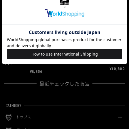
「KAONAME」
「Chiiiii×KRY」抜染ダ
¥4,104
「Bunily×KRY」ポン
メージ変形シャツ
チPT
¥10,800
¥8,856
最近チェックした商品
CATEGORY
トップス