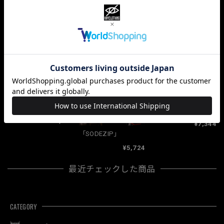
すべて
10068
381
33
関連商品
「Chiiiii×KRY」三角ポ
「Chiiiii× KRY 」パー
ーチ
カ
¥2,700
¥7,344
「SODEZIP」
¥5,724
最近チェックした商品
CATEGORY