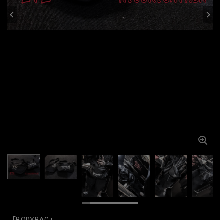
「BODYBAG」