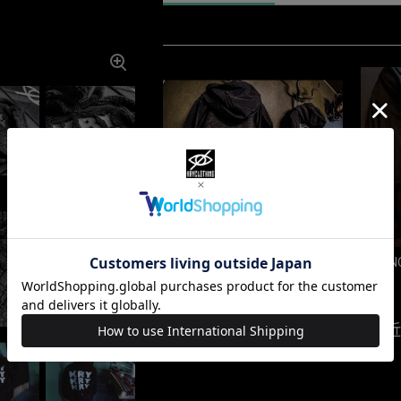
「SHIKAKU」
「UEN
¥8,424
最