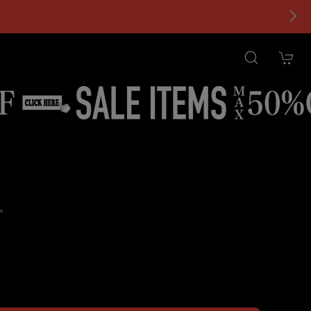
。
tional shipping available