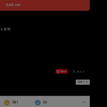
Sold out
国内にお住まいの方向け
年も登場
Save
通報する
381
33