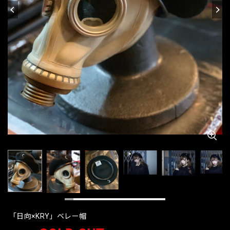
「日向×KRY」ベレー帽