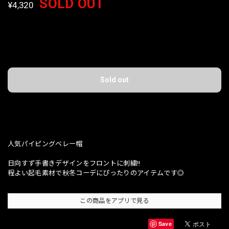
SOLD OUT
¥4,320
International shipping available
Sold out
日本国内にお住まいの方向け
人気パイピングベレー帽
日向すず手書きデザインをフロントに刺繍!!
程よい起毛素材で秋冬コーデにぴったりのアイテムです◎
この商品をアプリで見る
Save