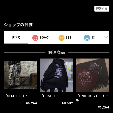
通報する
ショップの評価
すべて
10067
381
33
関連商品
「SEMETERU.PT」
「HONOO」
「Chiiiii×KRY」ストー
ル
¥6,264
¥8,532
¥6,264