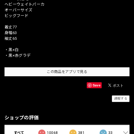
ヘビーウェイトパーカ
オーバーサイズ
ビッグフード
着丈77
身幅63
袖丈65
・黒×白
・黒×赤グラデ
この商品をアプリで見る
Save
通報する
ショップの評価
すべて
10068
381
33