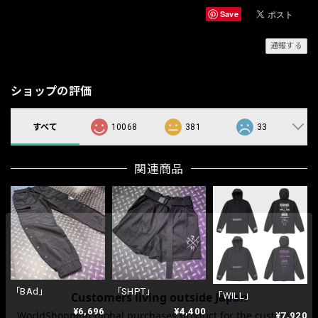
Save
通報する
ショップの評価
すべて
10068
381
33
関連商品
「BAd」
「SHPT」
「WILL」
¥6,696
¥4,400
¥7,920