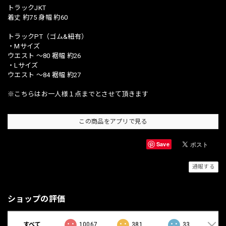
トラックJKT
着丈 約75 身幅 約60
トラックPT（ゴム&紐有）
・Mサイズ
ウエスト 〜80 裾幅 約26
・Lサイズ
ウエスト 〜84 裾幅 約27
※こちらはお一人様１点までとさせて頂きます
この商品をアプリで見る
Save
通報する
ショップの評価
すべて
10067
381
33