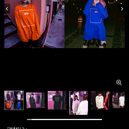
「WAKU２」