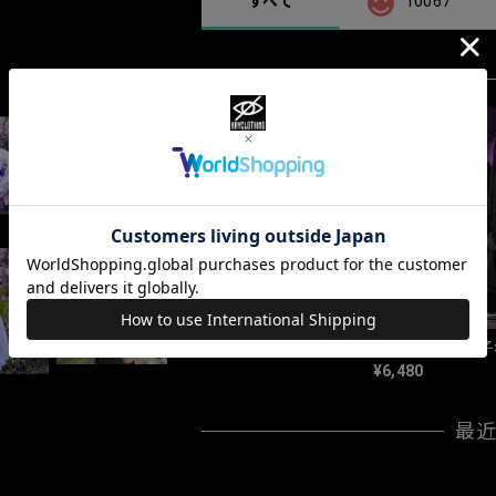
すべて
10067
「SANBON」
「都子
¥6,480
最