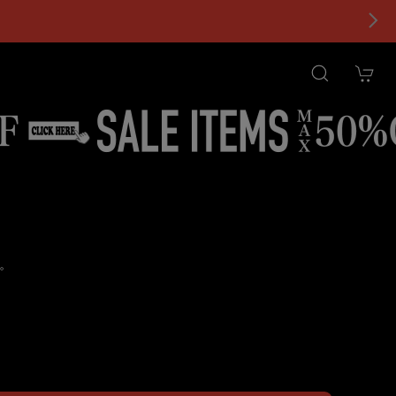
。
tional shipping available