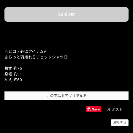
Sold out
日本国内にお住まいの方向け
ヘビロテ必須アイテム✔︎
さらっと羽織れるチェックシャツ◎
着丈 約75
身幅 約51
袖丈 約60
この商品をアプリで見る
Save
通報する