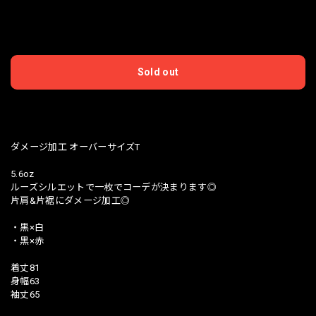
International shipping available
Sold out
日本国内にお住まいの方向け
ダメージ加工 オーバーサイズT
5.6oz
ルーズシルエットで一枚でコーデが決まります◎
片肩&片裾にダメージ加工◎
・黒×白
・黒×赤
着丈81
身幅63
袖丈65