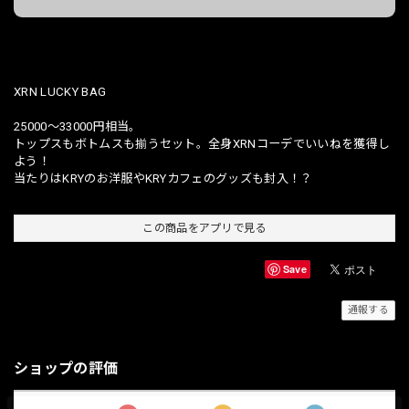
日本国内にお住まいの方向け
XRN LUCKY BAG
25000〜33000円相当。
トップスもボトムスも揃うセット。全身XRNコーデでいいねを獲得し
よう！
当たりはKRYのお洋服やKRYカフェのグッズも封入！？
この商品をアプリで見る
Save
通報する
ショップの評価