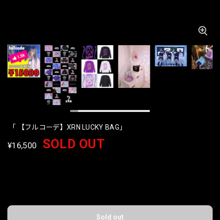
「 【フルコーデ】XRN LUCKY BAG」
SOLD OUT
¥16,500
International shipping available
Sold out