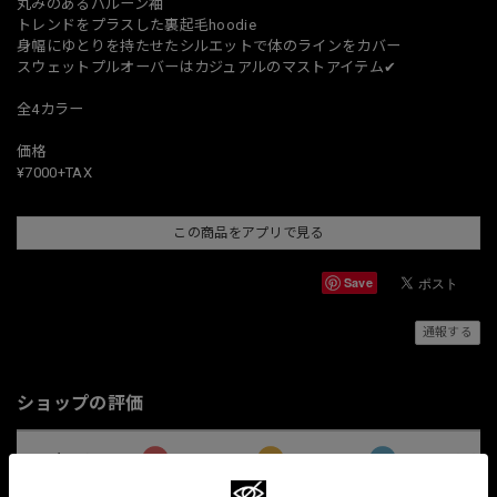
丸みのあるバルーン袖
トレンドをプラスした裏起毛hoodie
身幅にゆとりを持たせたシルエットで体のラインをカバー
スウェットプルオーバーはカジュアルのマストアイテム✔︎
全4カラー
価格
¥7000+TAX
この商品をアプリで見る
Save
通報する
ショップの評価
すべて
10068
381
33