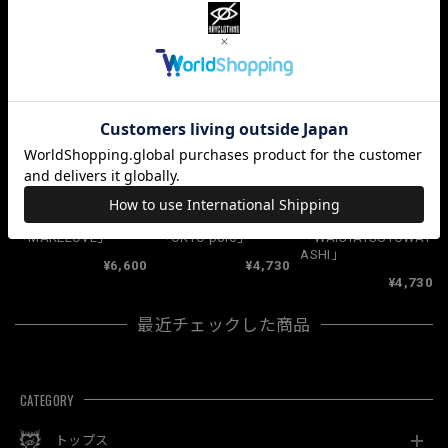
すべて
10068
381
33
関連商品
「MAKELOVE」
「OKYO polo」
「WAISYATSUTOWAT
ASHI」
¥6,600
¥4,730
¥4,730
最近チェックした商品
CATEGORY
トップス