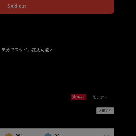
Sold out
国内にお住まいの方向け
気分でスタイル変更可能✔︎
Save
通報する