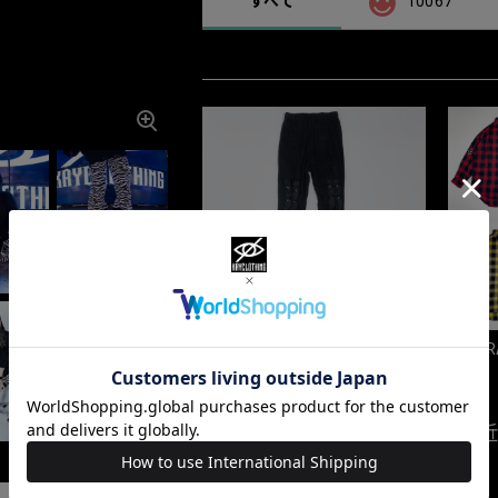
すべて
10067
「BAR
¥3,850
最