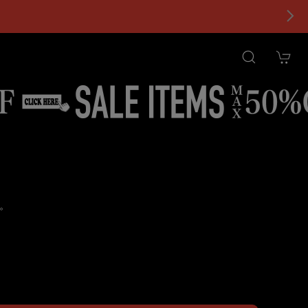
。
tional shipping available