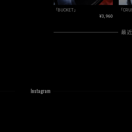
「BUCKET」
「CRU
¥3,960
最
Instagram