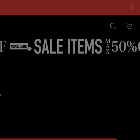
。
tional shipping available