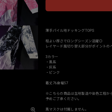
日本
薄手パイル地ドッキングTOPS
程よい厚さでロングシーズン活躍◎
レイヤード風切り替え部分がポイントのヘ
3カラー
・黒系
・灰系
・ピンク
着丈76身幅57
※こちらの商品は生地製造や染色工程か
予めご了承ください。
黒マスクは付属しません。