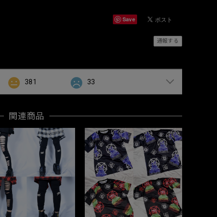
Save
通報する
381
33
関連商品