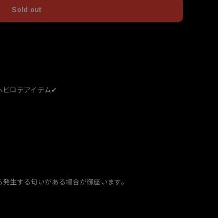
Sold out
国内にお住まいの方向け
ビロテアイテム✔︎
ら発生する匂いがある場合が御座います。