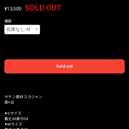
SOLD OUT
¥13,500
種類
International shipping available
Sold out
日本国内にお住まいの方向け
サテン素材スカジャン
黒×白
⚫︎Sサイズ
着丈63身巾54
⚫︎Mサイズ