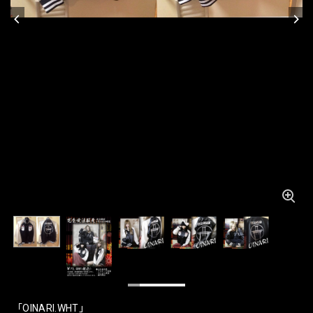
「OINARI.WHT」