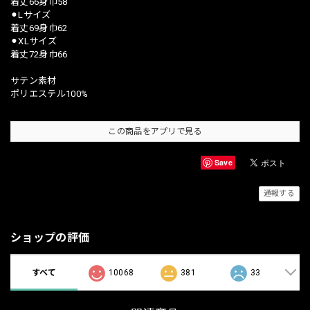
着丈66身巾58
⚫︎Lサイズ
着丈69身巾62
⚫︎XLサイズ
着丈72身巾66
サテン素材
ポリエステル100%
この商品をアプリで見る
Save
通報する
ショップの評価
すべて
10068
381
33