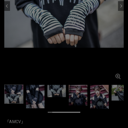
「AMCV」