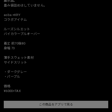
展示品。
畳み袋詰めはしていません。
aoba.×KRY
コラボアイテム
ルーズシルエット
バイカラープルオーバー
着丈 前70後80
身幅 73
薄手スウェット素材
サイドスリット
・ダークグレー
・パープル
価格
¥6000+TAX
この商品をアプリで見る