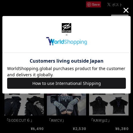
Save
通報する
ショップの評価
すべて
10067
381
33
関連商品
「SODECUT６」
「AMCV」
「KAWjp2」
¥6,490
¥2,530
¥6,380