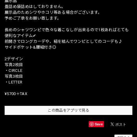
展示品
畳詰め袋詰めはしておりません。
展示品のためシワやホコリ等ある場合がございます。
予めご了承をお願い致します。
長めのシャツワンピで色々な着こなしが出来るので1枚あればとても
便利なアイテム✔︎
前開きでロングカーデや、紐を結んでワンピとしてのコーデも♪
サイドポケット&腰紐付き◎
2デザイン
写真2枚目
・CIRCLE
写真3枚目
・LETTER
¥5700＋TAX
この商品をアプリで見る
Save