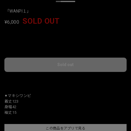
「WANPI１」
SOLD OUT
¥6,000
International shipping available
Sold out
日本国内にお住まいの方向け
⚫︎マキシワンピ
着丈123
身幅42
袖丈15
この商品をアプリで見る