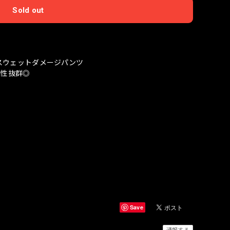
Sold out
国内にお住まいの方向け
スウェットダメージパンツ
相性抜群◎
Save