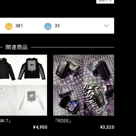
通報する
381
33
関連商品
AI T」
「ROSE」
¥4,950
¥3,520