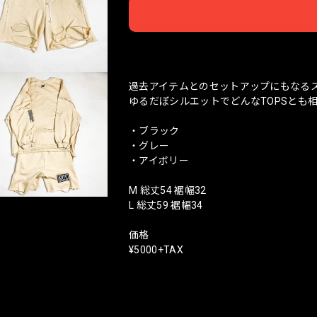
日本
過去アイテムとのセットアップにもなる
ゆるだぼシルエットでどんなTOPSとも
・ブラック
・グレー
・アイボリー
M 総丈54 裾幅32
L 総丈59 裾幅34
価格
¥5000+TAX