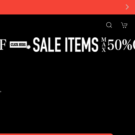
。
tional shipping available