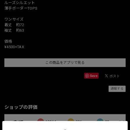
ルーズシルエット
薄手ボーダーTOPS
ワンサイズ
着丈 約72
袖丈 約63
価格
¥4500+TAX
この商品をアプリで見る
Save
通報する
ショップの評価
すべて
10064
381
33