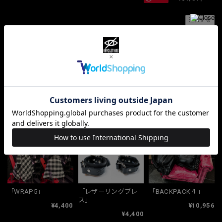
通報する
ショップの評価
すべて
10068
381
33
関連商品
「WRAP5」
「レザーリングブレ
「BACKPACK４」
ス」
¥4,400
¥10,956
¥4,400