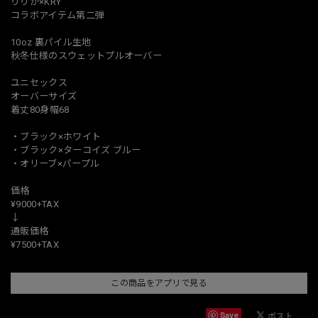
りりか×KRY
コラボアイテム第二弾
10oz 裏パイル生地
秋冬仕様のスウェットプルオーバー
ユニセックス
オーバーサイズ
着丈80身幅68
・ブラック×ホワイト
・ブラック×ターコイズ ブルー
・オリーブ×パープル
価格
¥9000+TAX
↓
通販価格
¥7500+TAX
この商品をアプリで見る
Save