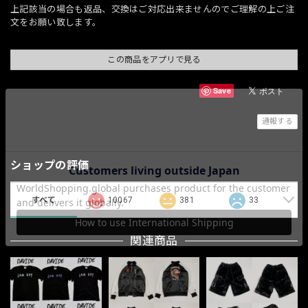
上記該当の場合も返品、交換はご対応出来ませんのでご理解の上ご注
文をお願い致します。
この商品をアプリで見る
Save
通報する
ショップの評価
すべて
10067
381
33
関連商品