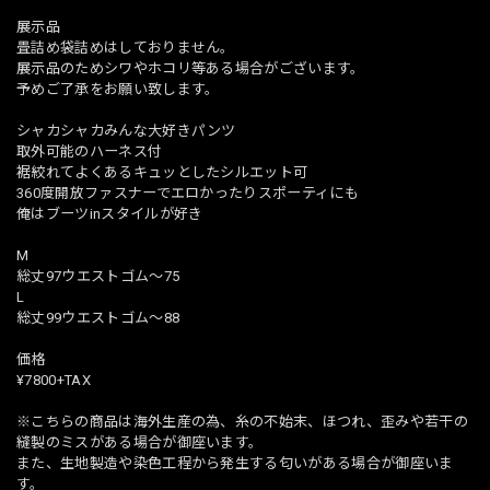
展示品
畳詰め袋詰めはしておりません。
展示品のためシワやホコリ等ある場合がございます。
予めご了承をお願い致します。
シャカシャカみんな大好きパンツ
取外可能のハーネス付
裾絞れてよくあるキュッとしたシルエット可
360度開放ファスナーでエロかったりスポーティにも
俺はブーツinスタイルが好き
M
総丈97ウエストゴム〜75
L
総丈99ウエストゴム〜88
価格
¥7800+TAX
※こちらの商品は海外生産の為、糸の不始末、ほつれ、歪みや若干の
縫製のミスがある場合が御座います。
また、生地製造や染色工程から発生する匂いがある場合が御座いま
す。