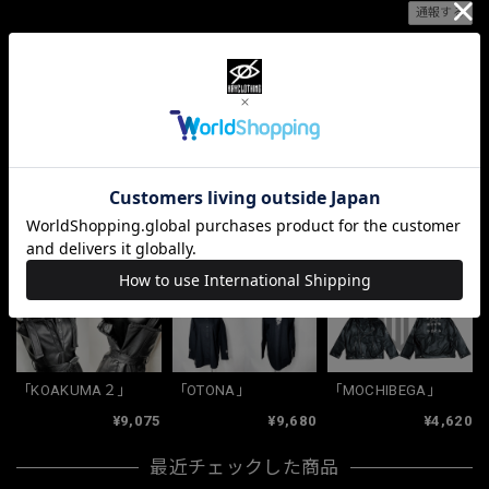
通報する
ショップの評価
すべて
10068
381
33
関連商品
「KOAKUMA２」
「OTONA」
「MOCHIBEGA」
¥9,075
¥9,680
¥4,620
最近チェックした商品