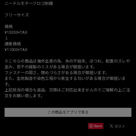
ニードルモチーフロゴ刺繍
フリーサイズ
価格
¥13200+TAX
↓
通販価格
¥11000+TAX
※こちらの商品は海外生産の為、糸の不始末、ほつれ、配置のズレや
歪み、若干の縫製のミスがある場合が御座います。
ファスナーの固さ、閉めづらさがある場合が御座います。
また、生地製造や染色工程から発生する匂いがある場合が御座いま
す。
上記該当の場合も返品、交換はご対応出来ませんのでご理解の上ご注
文をお願い致します。
この商品をアプリで見る
Save