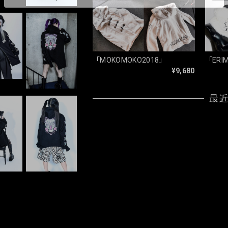
「MOKOMOKO2018」
「ERIM
¥9,680
最