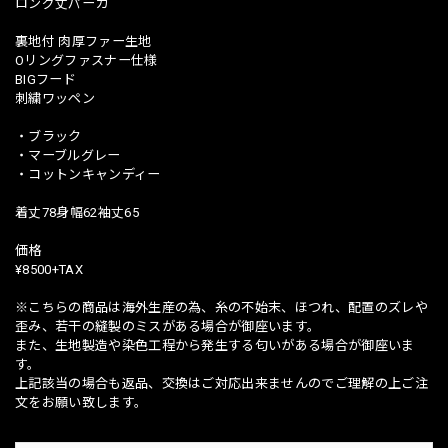
ロング丈パーカ
裏地付 肉厚ファー生地
Oリングファスナー仕様
BIGフード
刺繍ワッペン
・ブラック
・マーブルグレー
・コットンキャンディー
着丈78身幅62袖丈65
価格
¥8500+TAX
※こちらの商品は海外生産の為、糸の不始末、ほつれ、配置のズレや
歪み、若干の縫製のミスがある場合が御座います。
また、生地製造や染色工程から発生する匂いがある場合が御座いま
す。
上記該当の場合も返品、交換はご対応出来ませんのでご理解の上ご注
文をお願い致します。