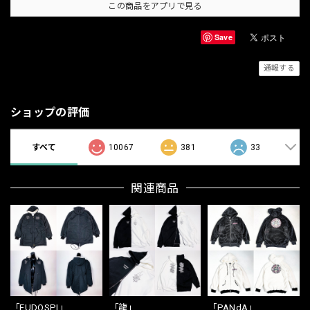
この商品をアプリで見る
Save
通報する
ショップの評価
すべて
10067
381
33
関連商品
「FUDOSPI」
「龍」
「PANdA」