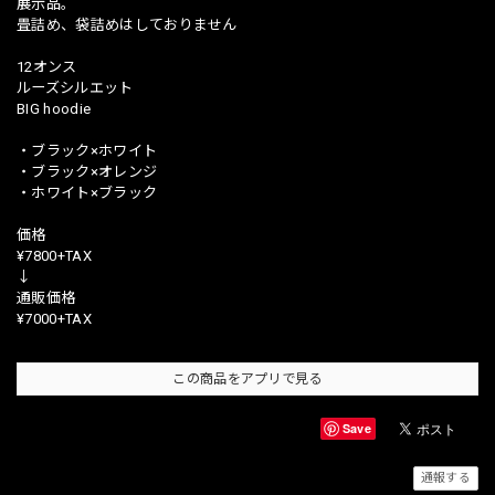
展示品。
畳詰め、袋詰めはしておりません
12オンス
ルーズシルエット
BIG hoodie
・ブラック×ホワイト
・ブラック×オレンジ
・ホワイト×ブラック
価格
¥7800+TAX
↓
通販価格
¥7000+TAX
この商品をアプリで見る
Save
通報する