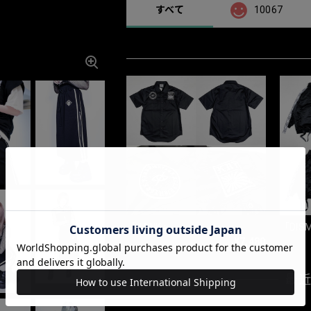
すべて
10067
「JANK」
「DIS
¥7,480
最