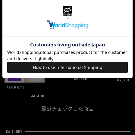
ショップの評価
すべて
10067
381
33
関連商品
「TAMANNAI」
「夏秋在庫詰合袋B」
¥5,720
¥7,700
「SCPR T」
¥4,400
最近チェックした商品
CATEGORY