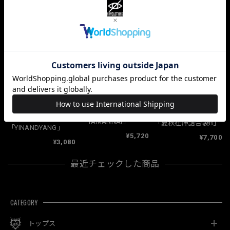
ショップの評価
すべて
10064
381
33
関連商品
「TAMANNAI」
「夏秋在庫詰合袋B」
「YINANDYANG」
¥5,720
¥7,700
¥3,080
最近チェックした商品
CATEGORY
トップス