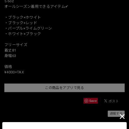
5.6oz
オールシーズン着用できるアイテム✔︎
・ブラック×ホワイト
・ブラック×レッド
・パープル×ライムグリーン
・ホワイト×ブラック
フリーサイズ
着丈81
身幅63
価格
¥4000+TAX
この商品をアプリで見る
Save
通報する