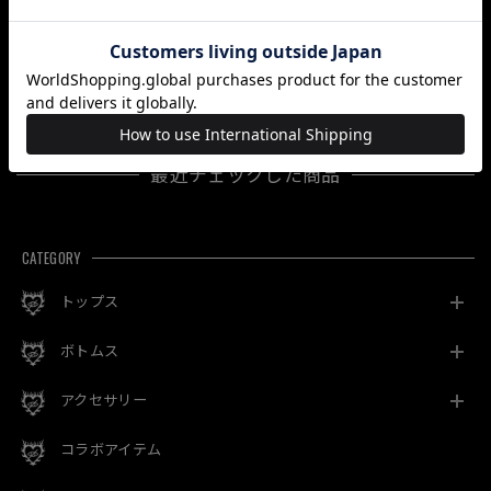
【予約】「RAZOR
【即納】「部族柄ボ
【即納】「ピカピカ
LOOP」
リュームネックPK」
注射器ロンT」
¥7,700
¥14,850
¥11,550
最近チェックした商品
CATEGORY
トップス
ボトムス
アクセサリー
コラボアイテム