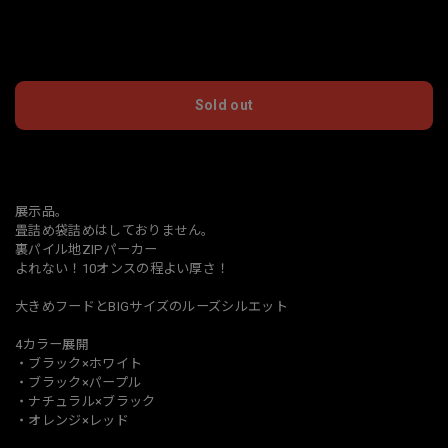
International shipping available
Sold out
日本国内にお住まいの方向け
展示品。
畳詰め袋詰めはしておりません。
裏パイル地ZIPパーカー
よれない！10オンスの程よい厚さ！
大きめフードとBIGサイズのルーズシルエット
4カラー展開
・ブラック×ホワイト
・ブラック×パープル
・ナチュラル×ブラック
・オレンジ×レッド