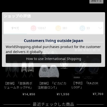
通報する
ショップの評価
すべて
10067
381
33
関連商品
【予約】「RAZOR
【即納】「部族柄ボ
【即納】「ピカピカ
LOOP」
リュームネックPK」
注射器ロンT」
¥7,700
¥14,850
¥11,550
最近チェックした商品