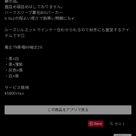
展示品。
畳詰め袋詰めはしておりません。
ハーフスリーブ裏毛BIGパーカー
6.5ozの程よい厚さで肌寒い時期にも✔︎
ルーズシルエットでインナー合わせられるので秋冬にも重宝するアイ
テムです◎
着丈79身幅69袖丈26
・黒×白
・黒×薄紫
・灰色×黒
・白×黒
サービス価格
¥5800+tax
この商品をアプリで見る
Save