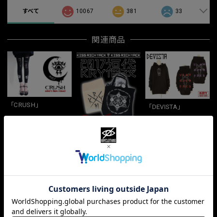
すべて
10067
381
33
関連商品
「CRUSH」
「DEVISTA」
¥3,500
¥5,500
「2017福袋」バッグ
無し
¥11,000
最近チェックした商品