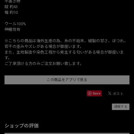
平置き時
縦 約43
幅 約10
ウール100%
伸縮性有
※こちらの商品は海外生産の為、糸の不始末、縫製の甘さ、ほつれ、
若干の歪みやズレがある場合が御座います。
また、生地製造や染色工程から発生する匂いがある場合が御座いま
す。
ご了承頂ける方のみご注文お願い致します。
この商品をアプリで見る
Save
通報する
ショップの評価