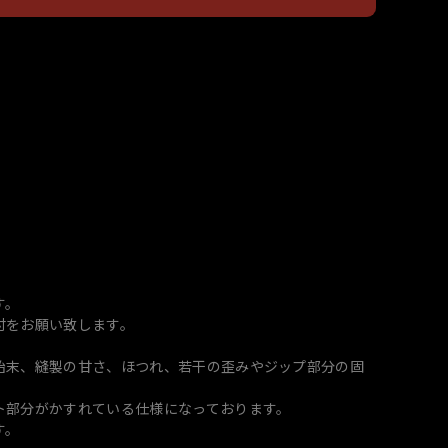
国内にお住まいの方向け
す。
付をお願い致します。
始末、縫製の甘さ、ほつれ、若干の歪みやジップ部分の固
ト部分がかすれている仕様になっております。
す。