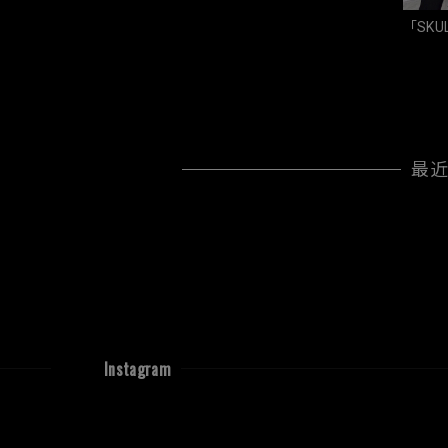
「SKU
最
Instagram