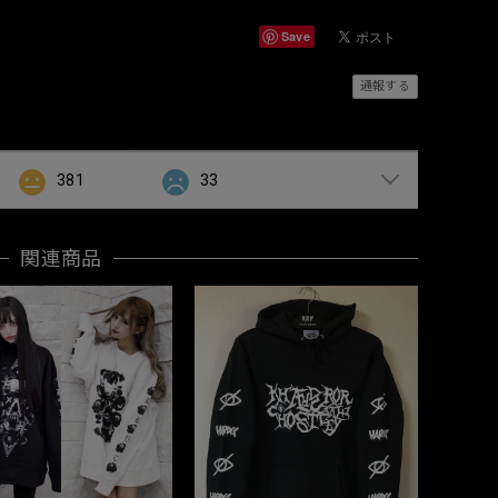
Save
通報する
381
33
関連商品