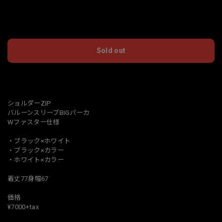
International shipping available
Sold out
日本国内にお住まいの方向け
ショルダーZIP
バルーンスリーブBIGパーカ
Wファスター仕様
・ブラック×ホワイト
・ブラック×カラー
・ホワイト×カラー
着丈77身幅67
価格
¥7000+tax