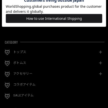
【予約】「RAZOR
【即納】「部族柄ボ
【即納】「ピカピカ
LOOP」
リュームネックPK」
注射器ロンT」
¥7,700
¥14,850
¥11,550
最近チェックした商品
CATEGORY
トップス
ボトムス
アクセサリー
コラボアイテム
SALEアイテム