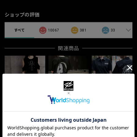
ショップの評価
すべて
10067
381
33
関連商品
展示品
「GASSYOU.T」
展示品「CULT」
「KAO.SHT」
¥3,000
¥2,300
¥4,800
最近チェックした商品