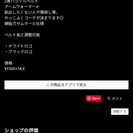
2連バックルベルト
アームウォーマー✔︎
肌出したくない人や傷隠し等、
かっこよくコーデが決まります◎
親指穴サムホール仕様
ベルト長さ調整可能
・ホワイトロゴ
・ブラックロゴ
価格
¥3500+TAX
この商品をアプリで見る
Save
通報する
ショップの評価