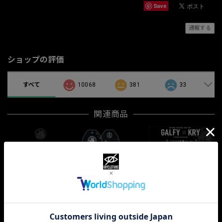
Save
通報する
ショップの評価
すべて
10068
381
33
関連商品
【即納】「部族柄ボ
【即納】「ピカピカ
【予約】「フリフリ
リュームネックPK」
注射器ロンT」
悪魔パーカー」