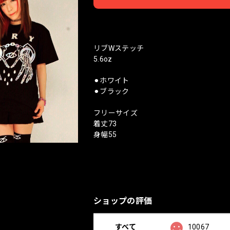
日本
リブWステッチ
5.6oz
⚫︎ホワイト
⚫︎ブラック
フリーサイズ
着丈73
身幅55
ショップの評価
すべて
10067