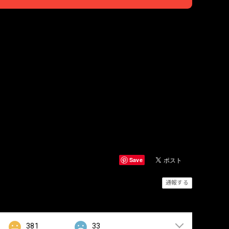
国内にお住まいの方向け
Save
通報する
381
33