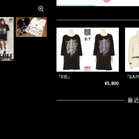
「RIB」
「BAP
¥5,800
最