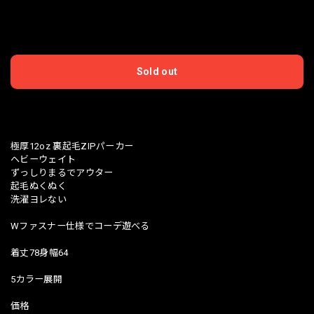
International shipping available
Sold out
日本国内にお住まいの方向け
極厚12oz 裏起毛ZIPパーカー
ヘビーウェイト
ずっしりまるでアウター
起毛ぬくぬく
洗濯ヨレない
Wファスナー仕様でコーデ遊べる
着丈78身幅64
5カラー展開
価格